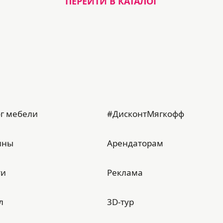
ПЕРЕЙТИ В КАТАЛОГ
г мебели
#ДисконтМягкофф
ины
Арендаторам
ти
Реклама
л
3D-тур