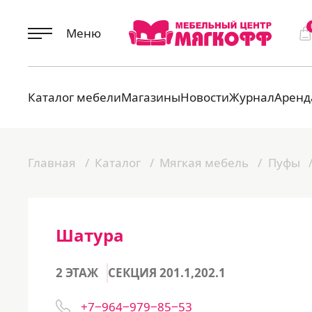
Меню
Каталог мебели
Магазины
Новости
Журнал
Аренд
Главная
Каталог
Мягкая мебель
Пуфы
Шатура
2 ЭТАЖ
СЕКЦИЯ 201.1,202.1
+7‒964‒979‒85‒53