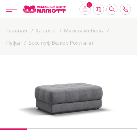
0
Главная
Каталог
Мягкая мебель
Пуфы
Босс пуф Велюр Роял агат