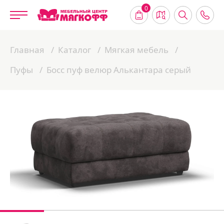
0
Главная
Каталог
Мягкая мебель
Пуфы
Босс пуф велюр Алькантара серый