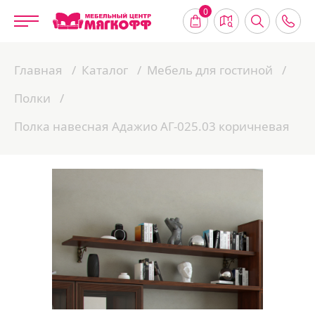
0
Главная
Каталог
Мебель для гостиной
Полки
Полка навесная Адажио АГ-025.03 коричневая