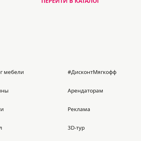
ПЕРЕЙТИ В КАТАЛОГ
г мебели
#ДисконтМягкофф
ины
Арендаторам
ти
Реклама
л
3D-тур