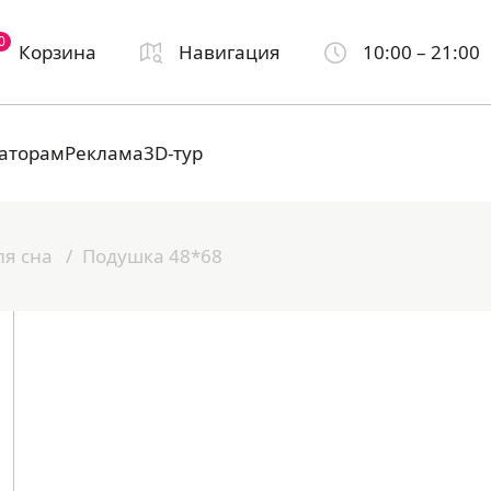
0
Корзина
Навигация
10:00 – 21:00
аторам
Реклама
3D-тур
я сна
Подушка 48*68