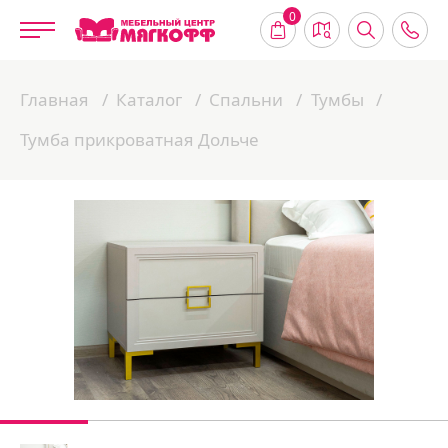
0
Главная
Каталог
Спальни
Тумбы
Тумба прикроватная Дольче