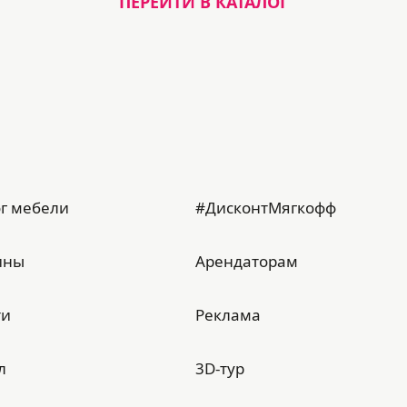
ПЕРЕЙТИ В КАТАЛОГ
г мебели
#ДисконтМягкофф
ины
Арендаторам
ти
Реклама
л
3D-тур