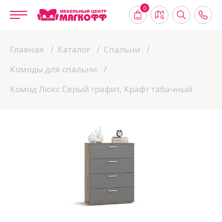
0
Главная
Каталог
Спальни
Комоды для спальни
Комод Люкс Серый графит, Крафт табачный