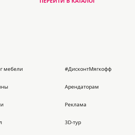
ПЕРЕЙТИ В КАТАЛОГ
г мебели
#ДисконтМягкофф
ины
Арендаторам
ти
Реклама
л
3D-тур