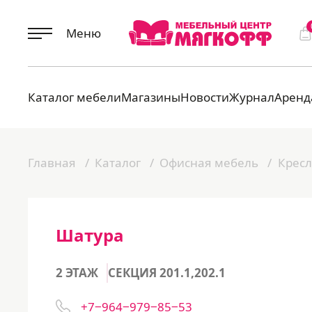
Меню
Каталог мебели
Магазины
Новости
Журнал
Аренд
Главная
Каталог
Офисная мебель
Кресл
Шатура
2 ЭТАЖ
СЕКЦИЯ 201.1,202.1
+7‒964‒979‒85‒53