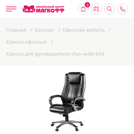
0
Главная
Каталог
Офисная мебель
Кресла офисные
Кресло для руководителя Изи чейр 604