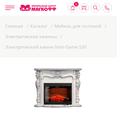
0
Главная
Каталог
Мебель для гостиной
Электрические камины
Электрический камин Notr-Dame S30