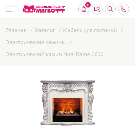
0
Главная
Каталог
Мебель для гостиной
Электрические камины
Электрический камин Notr-Dame C630