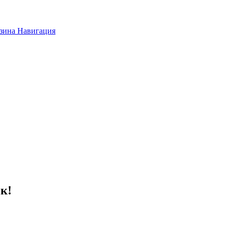
зина
Навигация
к!