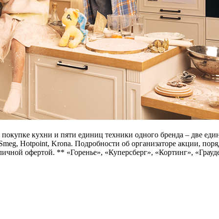
ри покупке кухни и пяти единиц техники одного бренда – две е
r, Smeg, Hotpoint, Krona. Подробности об организаторе акции, п
бличной офертой. ** «Горенье», «Куперсберг», «Кортинг», «Грау