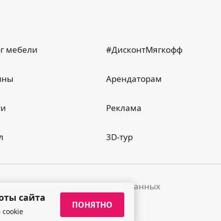
г мебели
#ДисконтМягкофф
ины
Арендаторам
ти
Реклама
л
3D-тур
тика обработки персональных данных
оты сайта
ПОНЯТНО
 cookie