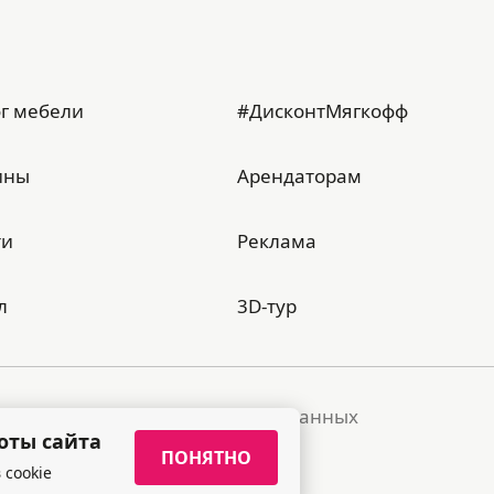
г мебели
#ДисконтМягкофф
ины
Арендаторам
ти
Реклама
л
3D-тур
тика обработки персональных данных
оты сайта
ПОНЯТНО
 cookie