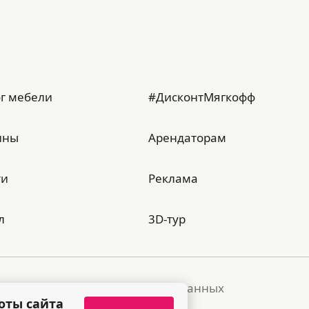
г мебели
#ДисконтМягкофф
ины
Арендаторам
ти
Реклама
л
3D-тур
тика обработки персональных данных
оты сайта