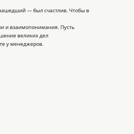
нашедший — был счастлив. Чтобы в
нии и взаимопонимания. Пусть
ршение великих дел
те у менеджеров.