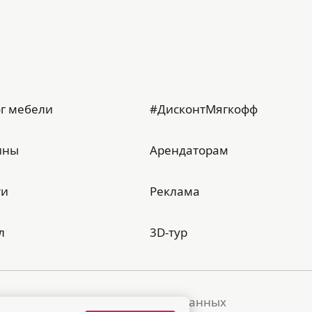
г мебели
#ДисконтМягкофф
ины
Арендаторам
ти
Реклама
л
3D-тур
тика обработки персональных данных