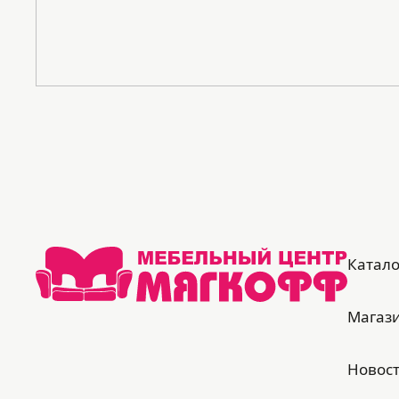
Катало
Магаз
Новос