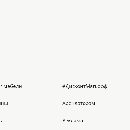
г мебели
#ДисконтМягкофф
ины
Арендаторам
ти
Реклама