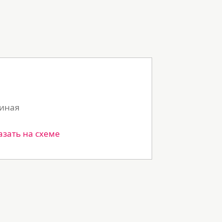
тиная
азать на схеме