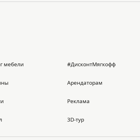
г мебели
#ДисконтМягкофф
ины
Арендаторам
ти
Реклама
л
3D-тур