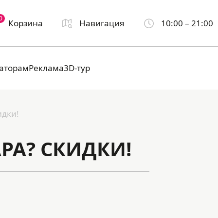
0
Корзина
Навигация
10:00 – 21:00
аторам
Реклама
3D-тур
идки!
АРА? СКИДКИ!