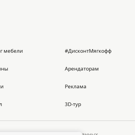
г мебели
#ДисконтМягкофф
ины
Арендаторам
ти
Реклама
л
3D-тур
тика обработки персональных данных