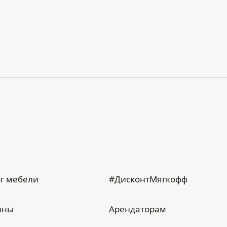
г мебели
#ДисконтМягкофф
ины
Арендаторам