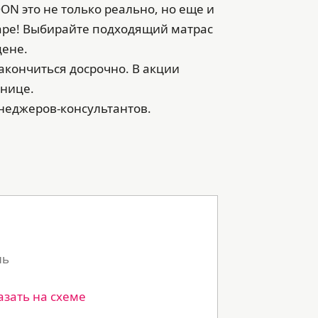
ON это не только реально, но еще и
гаре! Выбирайте подходящий матрас
цене.
акончиться досрочно. В акции
анице.
неджеров-консультантов.
ль
азать на схеме