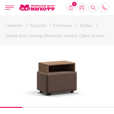
0
Главная
Каталог
Спальни
Тумбы
Тумба Босс велюр Монолит мокко, Орех селект