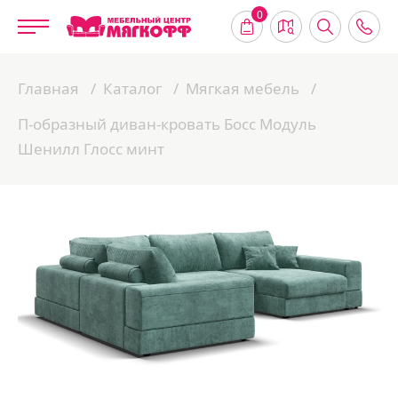
0
Главная
Каталог
Мягкая мебель
П-образный диван-кровать Босс Модуль
Шенилл Глосс минт