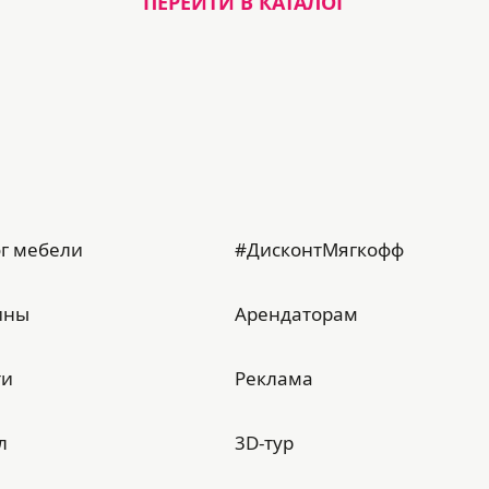
ПЕРЕЙТИ В КАТАЛОГ
г мебели
#ДисконтМягкофф
ины
Арендаторам
ти
Реклама
л
3D-тур