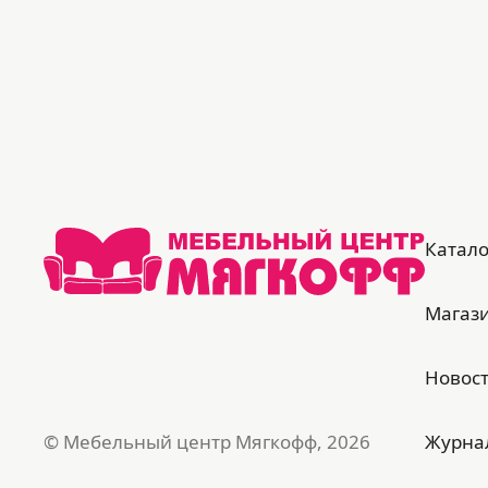
240
*Цвет товара на фото может
незначительно отличаться по тону от
реального из-за особенностей
цветопередачи вашего монитора
Катало
Магаз
Новос
© Мебельный центр Мягкофф, 2026
Журна