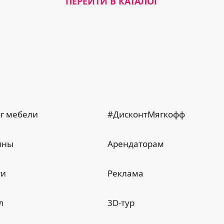
ПЕРЕЙТИ В КАТАЛОГ
г мебели
#ДисконтМягкофф
ины
Арендаторам
ти
Реклама
л
3D-тур