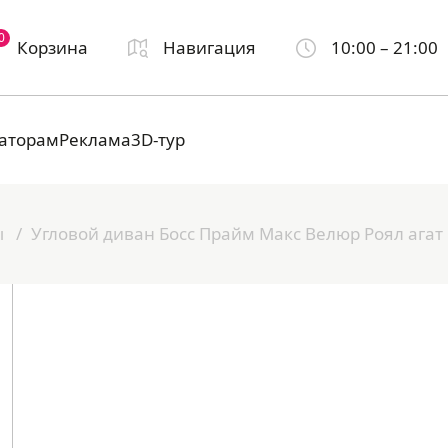
0
Корзина
Навигация
10:00 – 21:00
аторам
Реклама
3D-тур
ы
Угловой диван Босс Прайм Макс Велюр Роял агат