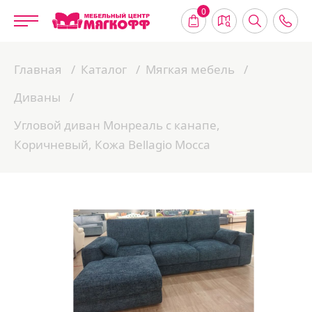
0
Главная
Каталог
Мягкая мебель
Диваны
Угловой диван Монреаль с канапе,
Коричневый, Кожа Bellagio Mocca