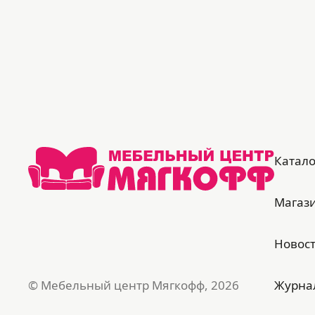
240 кг
*Цвет товара на фото может
незначительно отличаться по тону от
реального из-за особенностей
цветопередачи вашего монитора
Катало
Магаз
Новос
© Мебельный центр Мягкофф, 2026
Журна