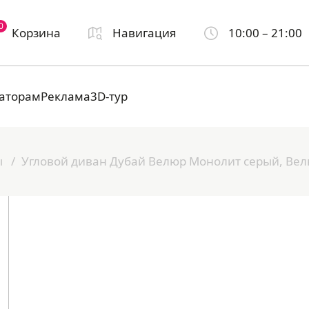
0
Корзина
Навигация
10:00 – 21:00
аторам
Реклама
3D-тур
ы
Угловой диван Дубай Велюр Монолит серый, Ве