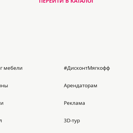
ПЕРЕЙТИ В КАТАЛОГ
г мебели
#ДисконтМягкофф
ины
Арендаторам
ти
Реклама
л
3D-тур