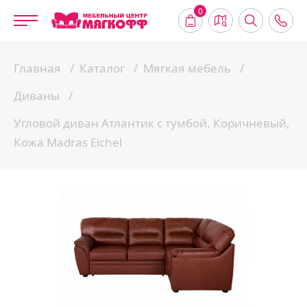
0
Главная
Каталог
Мягкая мебель
Диваны
Угловой диван Атлантик с тумбой, Коричневый,
Кожа Madras Eichel