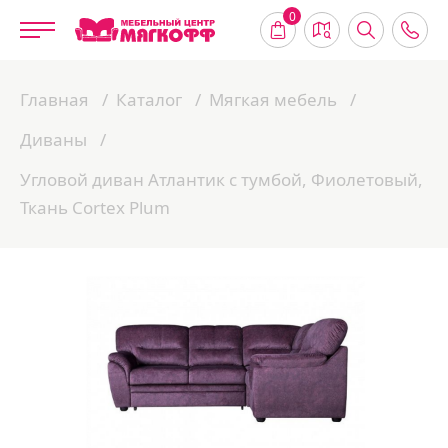
0
Главная
Каталог
Мягкая мебель
Диваны
Угловой диван Атлантик с тумбой, Фиолетовый,
Ткань Cortex Plum