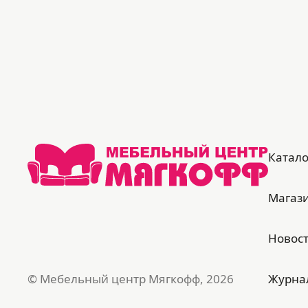
благородный внешний вид. Защищает
от статического электричества,
подходит для людей, склонных к
аллергии.
Ткани Enrich отличаются
изысканностью, глубоким насыщенным
цветом, универсальны для любого
интерьера.
Катало
Достоинства Talo:
Магаз
в основе дивана – анатомический
матрас;
3 положения спинки: диван, релакс
Новос
(шезлонг), кровать;
подходит для ежедневной
© Мебельный центр Мягкофф, 2026
Журна
трансформации;