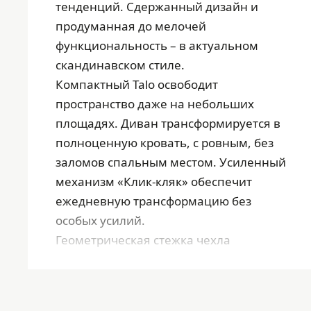
тенденций. Сдержанный дизайн и
продуманная до мелочей
функциональность – в актуальном
скандинавском стиле.
Компактный Talo освободит
пространство даже на небольших
площадях. Диван трансформируется в
полноценную кровать, с ровным, без
заломов спальным местом. Усиленный
механизм «Клик-кляк» обеспечит
ежедневную трансформацию без
особых усилий.
Геометрическая стежка чехла
подчеркивает лаконичность и
выразительность модели. Плавные
линии, мягкие углы и ребра делают Talo