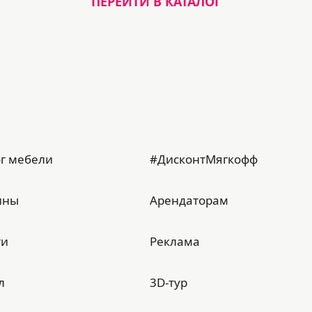
ПЕРЕЙТИ В КАТАЛОГ
г мебели
#ДисконтМягкофф
ины
Арендаторам
ти
Реклама
л
3D-тур