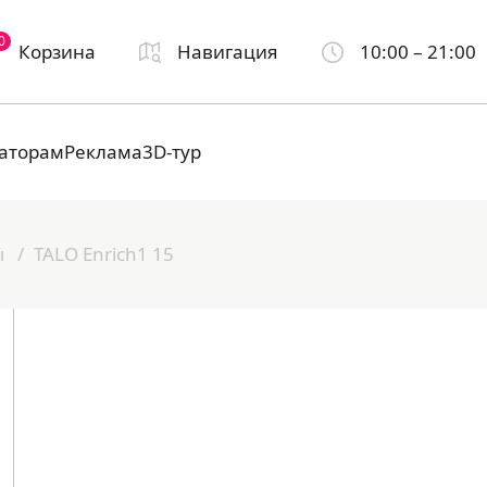
0
Корзина
Навигация
10:00 – 21:00
аторам
Реклама
3D-тур
ы
TALO Enrich1 15