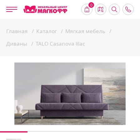
0
Главная
Каталог
Мягкая мебель
Диваны
TALO Casanova lilac