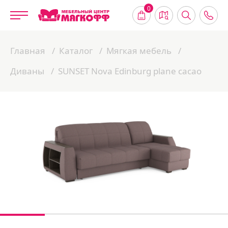
0
Главная
Каталог
Мягкая мебель
Диваны
SUNSET Nova Edinburg plane cacao