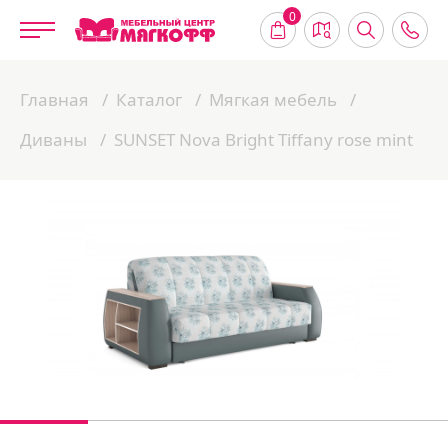
0
Главная
Каталог
Мягкая мебель
Диваны
SUNSET Nova Bright Tiffany rose mint