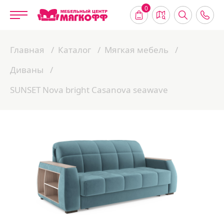
0
Главная
Каталог
Мягкая мебель
Диваны
SUNSET Nova bright Casanova seawave