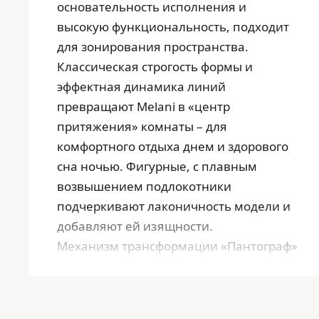
основательность исполнения и
высокую функциональность, подходит
для зонирования пространства.
Классическая строгость формы и
эффектная динамика линий
превращают Melani в «центр
притяжения» комнаты – для
комфортного отдыха днем и здорового
сна ночью. Фигурные, с плавным
возвышением подлокотники
подчеркивают лаконичность модели и
добавляют ей изящности.
Механизм трансформации «Пантограф»
– простой и надежный.
Геометрическая стежка чехла
удерживает ткань от растяжения.