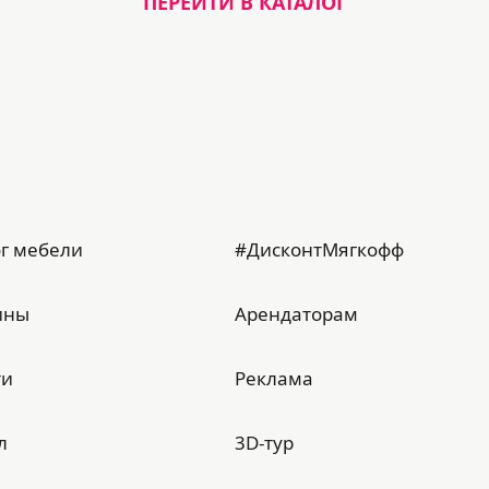
ПЕРЕЙТИ В КАТАЛОГ
г мебели
#ДисконтМягкофф
ины
Арендаторам
ти
Реклама
л
3D-тур