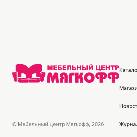
посадочной части и спинки дивана –
условно-съемные чехлы на молнии или
липучке. Это делает Melani практичным
в уходе.
Ткань Dorio – микрофибра с мягким
низким ворсом, приятная на ощупь.
Главное преимущество материала –
Катало
покрытие «Soft Touch»: придает ткани
глубокий матовый оттенок с мягким
Магаз
отблеском.
Достоинства дивана-кровати Melani:
Новос
универсален для современных
интерьеров;
© Мебельный центр Мягкофф, 2026
Журна
возможность выбрать жесткость