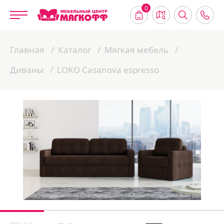
0
Главная
Каталог
Мягкая мебель
Диваны
LOKO Casanova espresso