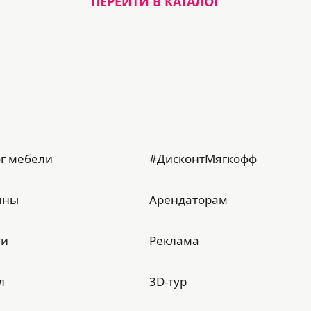
ПЕРЕЙТИ В КАТАЛОГ
г мебели
#ДисконтМягкофф
ины
Арендаторам
ти
Реклама
л
3D-тур