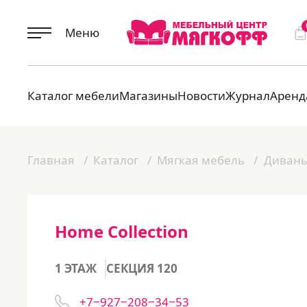
Меню
Каталог мебели
Магазины
Новости
Журнал
Аренд
Главная
Каталог
Мягкая мебель
Диван
Home Collection
1 ЭТАЖ
СЕКЦИЯ 120
+7‒927‒208‒34‒53