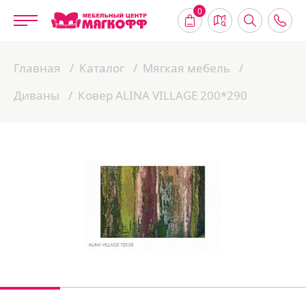
0
Главная
Каталог
Мягкая мебель
Диваны
Ковер ALINA VILLAGE 200*290