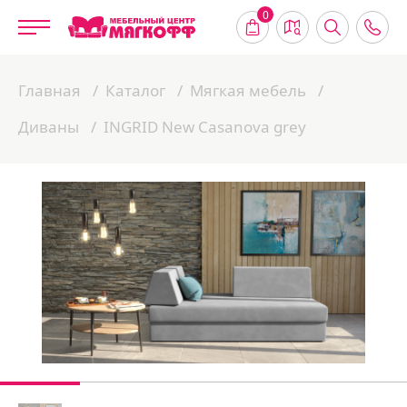
0
Главная
Каталог
Мягкая мебель
Диваны
INGRID New Casanova grey