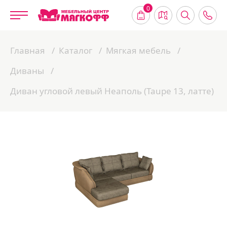
0
Главная
Каталог
Мягкая мебель
Диваны
Диван угловой левый Неаполь (Taupe 13, латте)