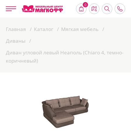
0
Главная
Каталог
Мягкая мебель
Диваны
Диван угловой левый Неаполь (Chiaro 4, темно-
коричневый)