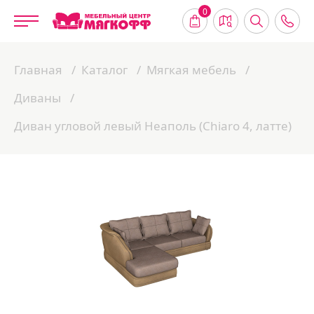
0
Главная
Каталог
Мягкая мебель
Диваны
Диван угловой левый Неаполь (Chiaro 4, латте)