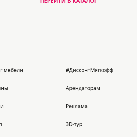
ПЕРЕЙТИ В КАТАЛОГ
г мебели
#ДисконтМягкофф
ины
Арендаторам
ти
Реклама
л
3D-тур