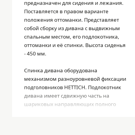
предназначен для сидения и лежания.
Поставляется в правом варианте
положения оттоманки. Представляет
собой сборку из дивана с выдвижным
спальным местом, его подлокотника,
оттоманки и eё спинки. Высота сиденья
- 450 мм.
Спинка дивана оборудована
механизмом разноуровневой фиксации
подголовников HETTICH. Подлокотник
дивана имеет сдвижную часть на
шариковых направляющих полного
выдвижения, обеспечивающую доступ
к ящику для хранения. Внутренние
размеры ящика - 485 x 185 x 875 мм. В