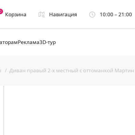
0
Корзина
Навигация
10:00 – 21:00
аторам
Реклама
3D-тур
ы
Диван правый 2-х местный с оттоманкой Мартин 