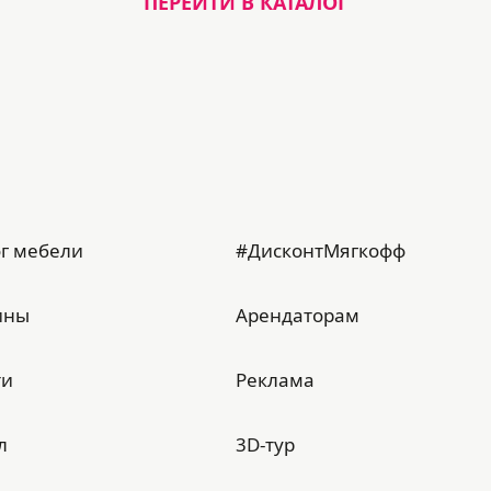
ПЕРЕЙТИ В КАТАЛОГ
г мебели
#ДисконтМягкофф
ины
Арендаторам
ти
Реклама
л
3D-тур