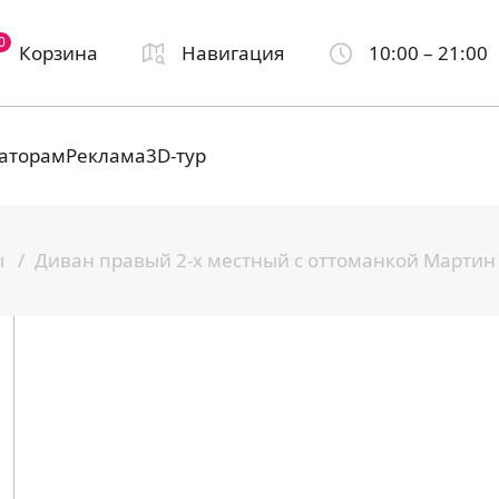
0
Корзина
Навигация
10:00 – 21:00
аторам
Реклама
3D-тур
ы
Диван правый 2-х местный с оттоманкой Мартин 