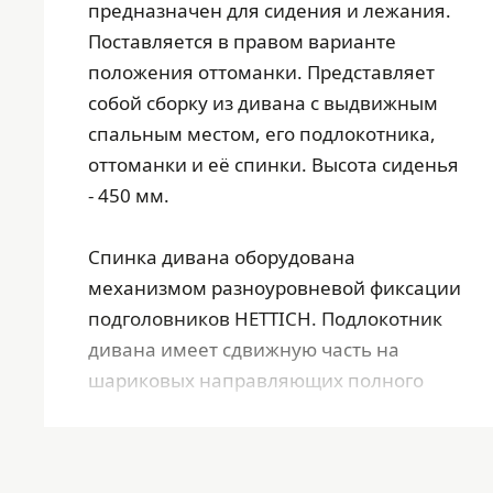
предназначен для сидения и лежания.
Поставляется в правом варианте
положения оттоманки. Представляет
собой сборку из дивана с выдвижным
спальным местом, его подлокотника,
оттоманки и eё спинки. Высота сиденья
- 450 мм.
Спинка дивана оборудована
механизмом разноуровневой фиксации
подголовников HETTICH. Подлокотник
дивана имеет сдвижную часть на
шариковых направляющих полного
выдвижения, обеспечивающую доступ
к ящику для хранения. Внутренние
размеры ящика - 485 x 185 x 875 мм. В