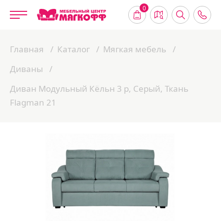
0
Главная
Каталог
Мягкая мебель
Диваны
Диван Модульный Кёльн 3 р, Серый, Ткань
Flagman 21