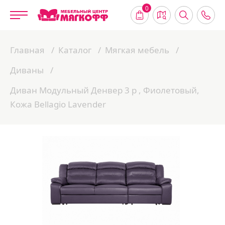
0
Главная
Каталог
Мягкая мебель
Диваны
Диван Модульный Денвер 3 р , Фиолетовый,
Кожа Bellagio Lavender