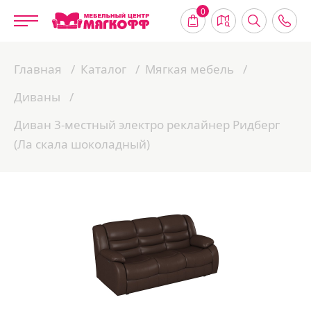
0
Главная
Каталог
Мягкая мебель
Диваны
Диван 3-местный электро реклайнер Ридберг
(Ла скала шоколадный)