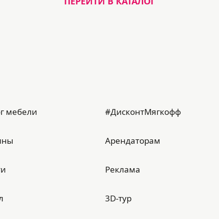
ПЕРЕЙТИ В КАТАЛОГ
г мебели
#ДисконтМягкофф
ины
Арендаторам
ти
Реклама
л
3D-тур