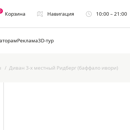
0
Корзина
Навигация
10:00 – 21:00
аторам
Реклама
3D-тур
ы
Диван 3-х местный Ридберг (баффало ивори)