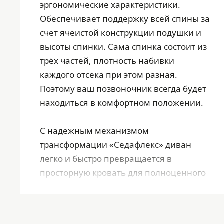
эргономические характеристики.
Обеспечивает поддержку всей спины за
счет ячеистой конструкции подушки и
высоты спинки. Сама спинка состоит из
трёх частей, плотность набивки
каждого отсека при этом разная.
Поэтому ваш позвоночник всегда будет
находиться в комфортном положении.
С надежным механизмом
трансформации «Седафлекс» диван
легко и быстро превращается в
просторную кровать для полноценного
отдыха и сна. Спальное место размером
1350 х 1850 мм выполнено с
использованием ортопедических