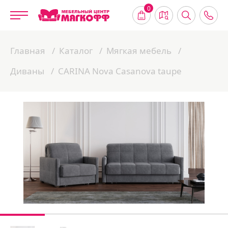
0
Главная
Каталог
Мягкая мебель
Диваны
CARINA Nova Casanova taupe